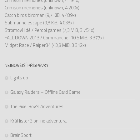
Crimson memories
(unknown, 4 191x)
Crimson memories
(unknown, 4 200x)
Catch birds birdman
(9,7 KiB, 4 489x)
Submarine escape
(9,8 KiB, 4 038x)
Stromoví lidé / Perdol games
(7,3 MiB, 3 751x)
FALL DOWN 2013 / Commanche
(10,5 MiB, 3 377x)
Midget Race / Raiper34
(43,8 MiB, 3 312x)
NEJNOVĚJŠÍ PŘÍSPĚVKY
Lights up
Galaxy Raiders – Offline Card Game
The Pixel Boy’s Adventures
Král Jister 3 online adventura
BrainSport