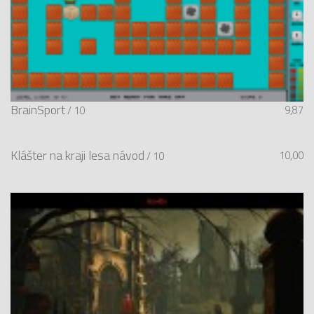
BrainSport
9,87
/ 10
Klášter na kraji lesa návod
10,00
/ 10