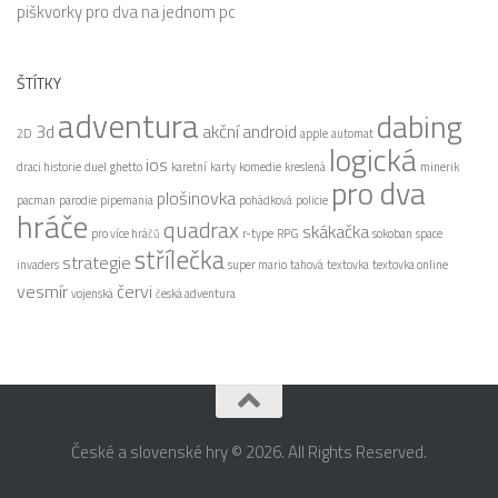
piškvorky pro dva na jednom pc
ŠTÍTKY
adventura
dabing
3d
akční
android
2D
apple
automat
logická
ios
draci historie
duel
ghetto
karetní
karty
komedie
kreslená
minerik
pro dva
plošinovka
pacman
parodie
pipemania
pohádková
policie
hráče
quadrax
skákačka
pro více hráčů
r-type
RPG
sokoban
space
střílečka
strategie
invaders
super mario
tahová
textovka
textovka online
vesmír
červi
vojenská
česká adventura
České a slovenské hry © 2026. All Rights Reserved.