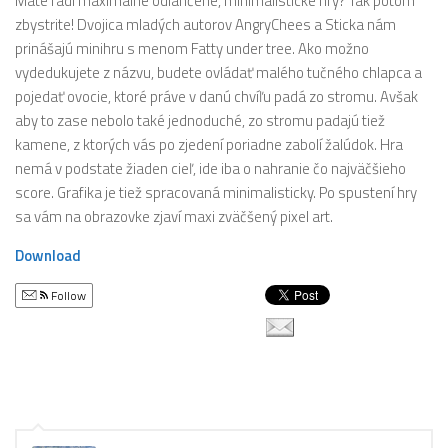
Máte radi maximálne odlahčené, minimalistické hry? Tak potom
zbystrite! Dvojica mladých autorov AngryChees a Sticka nám
prinášajú minihru s menom Fatty under tree. Ako možno
vydedukujete z názvu, budete ovládať malého tučného chlapca a
pojedať ovocie, ktoré práve v danú chvíľu padá zo stromu. Avšak
aby to zase nebolo také jednoduché, zo stromu padajú tiež
kamene, z ktorých vás po zjedení poriadne zabolí žalúdok. Hra
nemá v podstate žiaden cieľ, ide iba o nahranie čo najväčšieho
score. Grafika je tiež spracovaná minimalisticky. Po spustení hry
sa vám na obrazovke zjaví maxi zväčšený pixel art.
Download
Follow