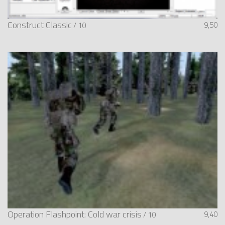
Construct Classic
9,50
/ 10
Operation Flashpoint: Cold war crisis
9,40
/ 10