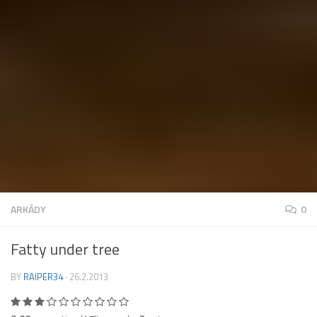
ARKÁDY
0
Fatty under tree
BY
RAIPER34
·
26.2.2013