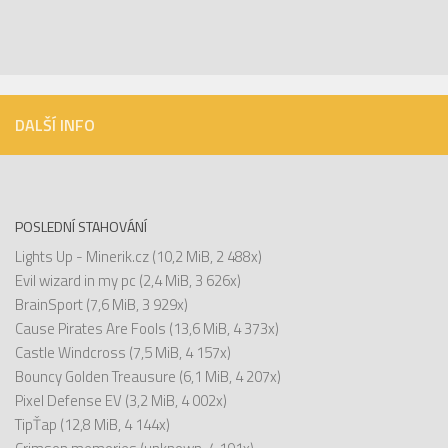
DALŠÍ INFO
POSLEDNÍ STAHOVÁNÍ
Lights Up - Minerik.cz
(10,2 MiB, 2 488x)
Evil wizard in my pc
(2,4 MiB, 3 626x)
BrainSport
(7,6 MiB, 3 929x)
Cause Pirates Are Fools
(13,6 MiB, 4 373x)
Castle Windcross
(7,5 MiB, 4 157x)
Bouncy Golden Treausure
(6,1 MiB, 4 207x)
Pixel Defense EV
(3,2 MiB, 4 002x)
TipŤap
(12,8 MiB, 4 144x)