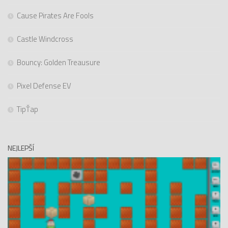
Cause Pirates Are Fools
Castle Windcross
Bouncy: Golden Treausure
Pixel Defense EV
TipŤap
NEJLEPŠÍ