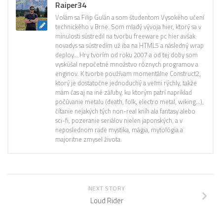
Raiper34
Volám sa Filip Gulán a som študentom Vysokého učení
technického v Brne. Som mladý vývoja hier, ktorý sa v
minulosti sústredil na tvorbu freeware pc hier avšak
novadys sa sústredím už iba na HTML5 a následný wrap
deploy… Hry tvorím od roku 2007 a od tej doby som
vyskúšal nepočetné množstvo rôznych programov a
enginov. K tvorbe používam momentálne Construct2,
ktorý je dostatočne jednoduchý a veľmi rýchly, takže
mám čas aj na iné záľuby, ku ktorým patrí napríklad
počúvanie metalu (death, folk, electro metal, wiking…),
čítanie nejakých tých non-real kníh ala fantasy alebo
sci-fi, pozeranie seriálov nielen japonských, a v
neposlednom rade mystika, mágia, mytológia a
majoritne zmysel života.
NEXT STORY
Loud Rider