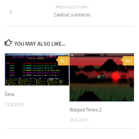
PREVIOUS STORY
Zaklínač a Antikrist
YOU MAY ALSO LIKE...
1
0
Červi
27.8.2010
Warped Times 2
26.6.2011