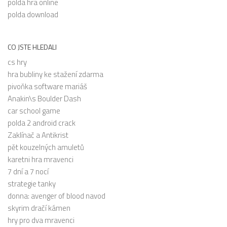
polda hra online
polda download
CO JSTE HLEDALI
cs hry
hra bubliny ke stažení zdarma
pivoňka software mariáš
Anakin\s Boulder Dash
car school game
polda 2 android crack
Zaklínač a Antikrist
pět kouzelných amuletů
karetni hra mravenci
7 dní a 7 nocí
strategie tanky
donna: avenger of blood navod
skyrim dračí kámen
hry pro dva mravenci