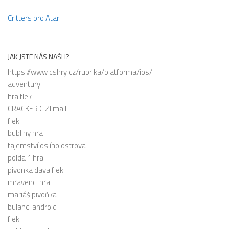
Critters pro Atari
JAK JSTE NÁS NAŠLI?
https://www cshry cz/rubrika/platforma/ios/
adventury
hra flek
CRACKER CIZI mail
flek
bubliny hra
tajemství oslího ostrova
polda 1 hra
pivonka dava flek
mravenci hra
mariáš pivoňka
bulanci android
flek!