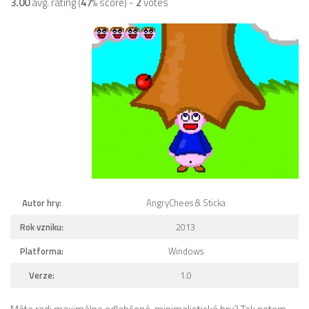
3.00
avg. rating (
47
% score) -
2
votes
Autor hry:
AngryChees & Sticka
Rok vzniku:
2013
Platforma:
Windows
Verze:
1.0