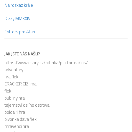
Na rozkaz krále
Dizzy MMXXIV
Critters pro Atari
JAK JSTE NÁS NAŠLI?
https://www cshry cz/rubrika/platforma/ios/
adventury
hra flek
CRACKER CIZI mail
flek
bubliny hra
tajemství oslího ostrova
polda 1 hra
pivonka dava flek
mravenci hra