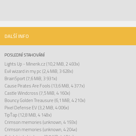
DALŠÍ INFO
POSLEDNÍ STAHOVÁNÍ
Lights Up - Minerik.cz
(10,2 MiB, 2 493x)
Evil wizard in my pc
(2,4 MiB, 3 628x)
BrainSport
(7,6 MiB, 3 931x)
Cause Pirates Are Fools
(13,6 MiB, 4 377x)
Castle Windcross
(7,5 MiB, 4 160x)
Bouncy Golden Treausure
(6,1 MiB, 4 210x)
Pixel Defense EV
(3,2 MiB, 4 006x)
TipŤap
(12,8 MiB, 4 148x)
Crimson memories
(unknown, 4 193x)
Crimson memories
(unknown, 4 204x)