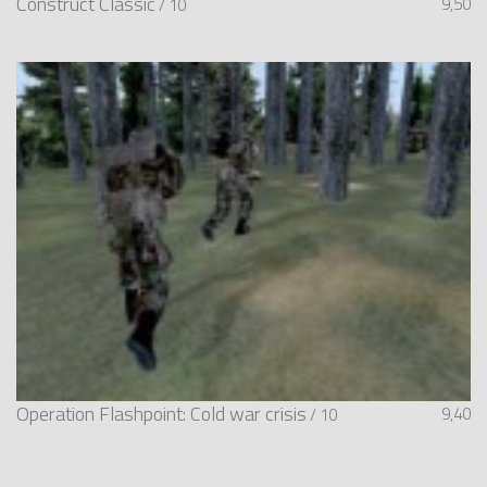
Construct Classic
9,50
/ 10
Operation Flashpoint: Cold war crisis
9,40
/ 10