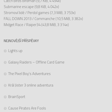
Catch birds birdman
(9,7 KiB, 4 494x)
Submarine escape
(9,8 KiB, 4 042x)
Stromoví lidé / Perdol games
(7,3 MiB, 3 753x)
FALL DOWN 2013 / Commanche
(10,5 MiB, 3 382x)
Midget Race / Raiper34
(43,8 MiB, 3 314x)
NEJNOVĚJŠÍ PŘÍSPĚVKY
Lights up
Galaxy Raiders – Offline Card Game
The Pixel Boy’s Adventures
Král Jister 3 online adventura
BrainSport
Cause Pirates Are Fools