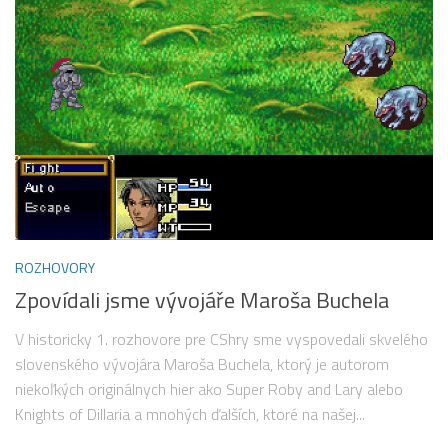
ROZHOVORY
Zpovídali jsme vývojáře Maroša Buchela
V historicky 1. rozhovore pre CShry sme vyspovedali skvelého
slovenského vývojára Maroša Buchela, ktorý je autorom
niekoľkých originálnych hier ako Super Roby and Lary alebo
Knights of Dillaria a mnohých ďalších, ktoré na našej...