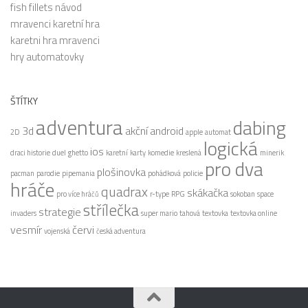
fish fillets návod
mravenci karetní hra
karetni hra mravenci
hry automatovky
ŠTÍTKY
adventura
dabing
3d
akční
android
2D
apple
automat
logická
ios
draci historie
duel
ghetto
karetní
karty
komedie
kreslená
minerik
pro dva
plošinovka
pacman
parodie
pipemania
pohádková
policie
hráče
quadrax
skákačka
pro více hráčů
r-type
RPG
sokoban
space
střílečka
strategie
invaders
super mario
tahová
textovka
textovka online
vesmír
červi
vojenská
česká adventura