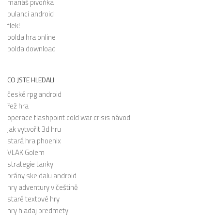
mariáš pivoňka
bulanci android
flek!
polda hra online
polda download
CO JSTE HLEDALI
české rpg android
řež hra
operace flashpoint cold war crisis návod
jak vytvořit 3d hru
stará hra phoenix
VLAK Golem
strategie tanky
brány skeldalu android
hry adventury v češtině
staré textové hry
hry hladaj predmety