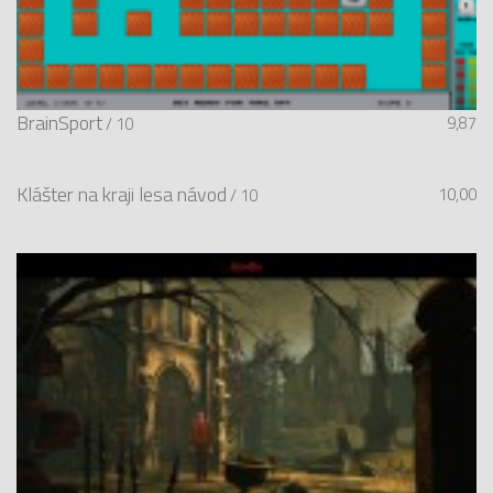
BrainSport
9,87
/ 10
Klášter na kraji lesa návod
10,00
/ 10