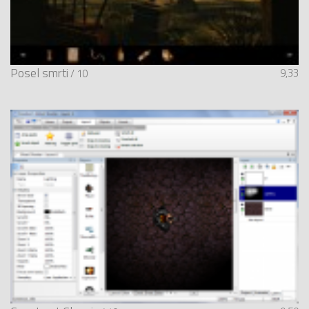
Posel smrti
9,33
/ 10