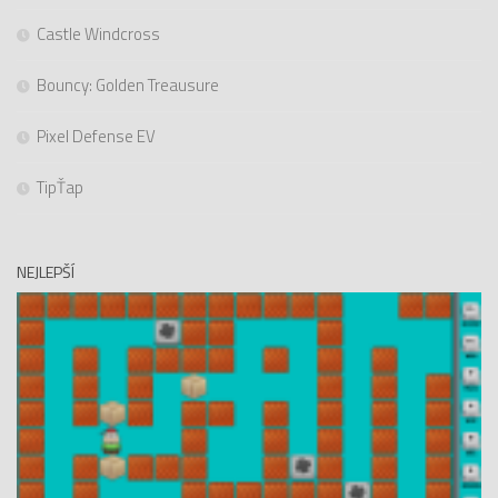
Castle Windcross
Bouncy: Golden Treausure
Pixel Defense EV
TipŤap
NEJLEPŠÍ