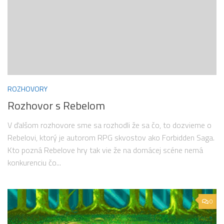
ROZHOVORY
Rozhovor s Rebelom
V ďalšom rozhovore sme sa rozhodli že sa čo, to dozvieme o
Rebelovi, ktorý je autorom RPG skvostov ako Forbidden Saga.
Kto pozná Rebelove hry tak vie že na domácej scéne nemá
konkurenciu čo...
0