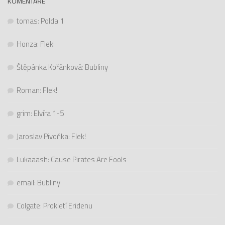
KOMENTÁŘE
tomas
:
Polda 1
Honza
:
Flek!
Štěpánka Kořánková
:
Bubliny
Roman
:
Flek!
grim
:
Elvíra 1-5
Jaroslav Pivoňka
:
Flek!
Lukaaash
:
Cause Pirates Are Fools
email
:
Bubliny
Colgate
:
Prokletí Eridenu