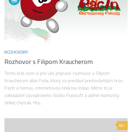
ROZHOVORY
Rozhovor s Filipom Kraucherom
Tento krát som si pre vás pripravil rozhovor s Filipom
Kraucherom alias Fiola, ktorý sa preslávil predovšetkým hrou
PacIn a hernou, internetovou reláciou Indian. Mimo to je
zakladateľ vývojárskeho štúdia Fiolasoft a admin komunity
Velkej chytrak. Hry...
1