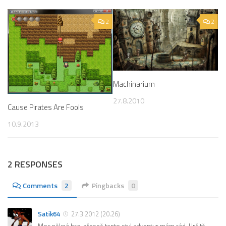
2
2
Machinarium
27.8.2010
Cause Pirates Are Fools
10.9.2013
2 RESPONSES
Comments
2
Pingbacks
0
Satik64
27.3.2012 (20.26)
Moc pěkná hra, přesně tento styl adventur mám rád. Určitě