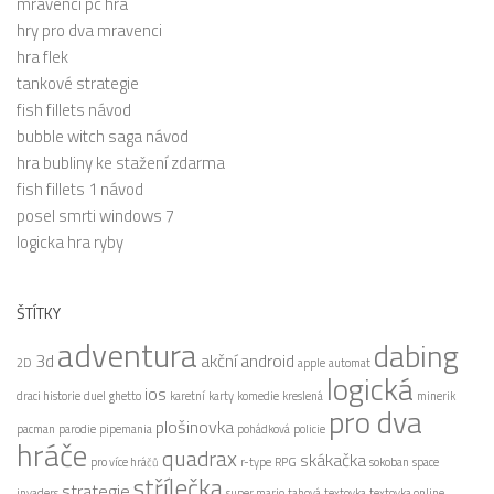
mravenci pc hra
hry pro dva mravenci
hra flek
tankové strategie
fish fillets návod
bubble witch saga návod
hra bubliny ke stažení zdarma
fish fillets 1 návod
posel smrti windows 7
logicka hra ryby
ŠTÍTKY
adventura
dabing
3d
akční
android
2D
apple
automat
logická
ios
draci historie
duel
ghetto
karetní
karty
komedie
kreslená
minerik
pro dva
plošinovka
pacman
parodie
pipemania
pohádková
policie
hráče
quadrax
skákačka
pro více hráčů
r-type
RPG
sokoban
space
střílečka
strategie
invaders
super mario
tahová
textovka
textovka online