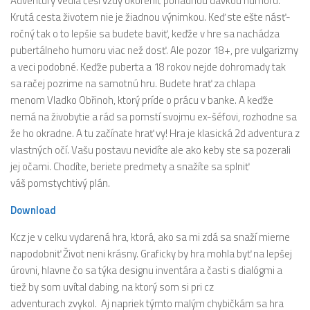
Adventúry vedia češi vždy okoreniť poriadnou dávkou humoru.
Krutá cesta životem nie je žiadnou výnimkou. Keď ste ešte násť-
ročný tak o to lepšie sa budete baviť, keďže v hre sa nachádza
pubertálneho humoru viac než dosť. Ale pozor 18+, pre vulgarizmy
a veci podobné. Keďže puberta a 18 rokov nejde dohromady tak
sa račej pozrime na samotnú hru. Budete hrať za chlapa
menom Vladko Obřinoh, ktorý príde o prácu v banke. A keďže
nemá na živobytie a rád sa pomstí svojmu ex-šéfovi, rozhodne sa
že ho okradne. A tu začínate hrať vy! Hra je klasická 2d adventura z
vlastných očí. Vašu postavu nevidíte ale ako keby ste sa pozerali
jej očami. Chodíte, beriete predmety a snažíte sa splniť
váš pomstychtivý plán.
Download
Kcz je v celku vydarená hra, ktorá, ako sa mi zdá sa snaží mierne
napodobniť Život neni krásny. Graficky by hra mohla byť na lepšej
úrovni, hlavne čo sa týka designu inventára a časti s dialógmi a
tiež by som uvítal dabing, na ktorý som si pri cz
adventurach zvykol. Aj napriek týmto malým chybičkám sa hra