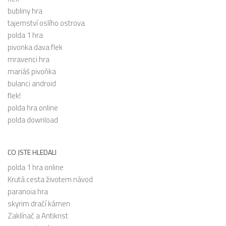
bubliny hra
tajemství oslího ostrova
polda 1 hra
pivonka dava flek
mravenci hra
mariáš pivoňka
bulanci android
flek!
polda hra online
polda download
CO JSTE HLEDALI
polda 1 hra online
Krutá cesta životem návod
paranoia hra
skyrim dračí kámen
Zaklínač a Antikrist