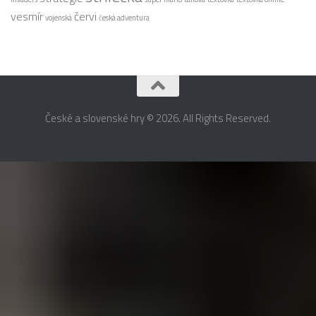
vesmír
červi
vojenská
česká adventura
České a slovenské hry © 2026. All Rights Reserved.