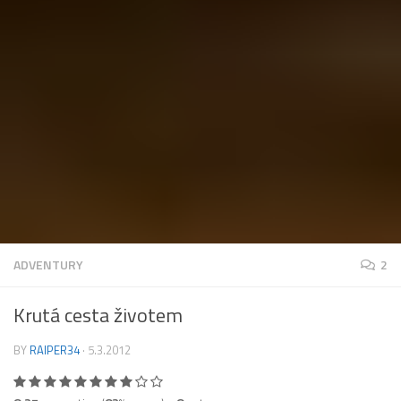
ADVENTURY
2
Krutá cesta životem
BY
RAIPER34
·
5.3.2012