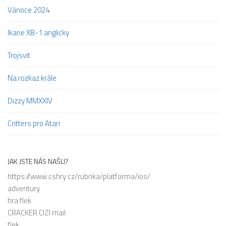
Vánoce 2024
Ikarie XB-1 anglicky
Trojsvit
Na rozkaz krále
Dizzy MMXXIV
Critters pro Atari
JAK JSTE NÁS NAŠLI?
https://www cshry cz/rubrika/platforma/ios/
adventury
hra flek
CRACKER CIZI mail
flek