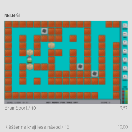
NEJLEPŠÍ
BrainSport
9,87
/ 10
Klášter na kraji lesa návod
10,00
/ 10