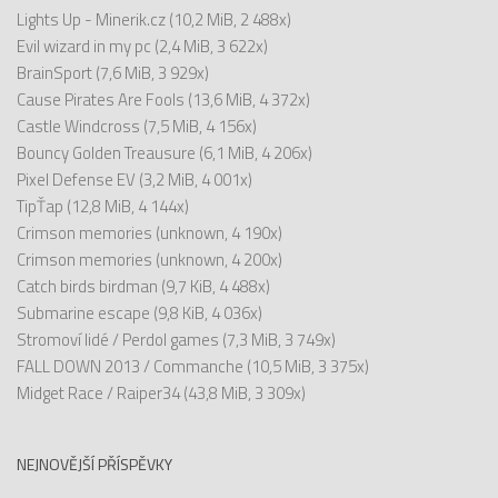
Lights Up - Minerik.cz
(10,2 MiB, 2 488x)
Evil wizard in my pc
(2,4 MiB, 3 622x)
BrainSport
(7,6 MiB, 3 929x)
Cause Pirates Are Fools
(13,6 MiB, 4 372x)
Castle Windcross
(7,5 MiB, 4 156x)
Bouncy Golden Treausure
(6,1 MiB, 4 206x)
Pixel Defense EV
(3,2 MiB, 4 001x)
TipŤap
(12,8 MiB, 4 144x)
Crimson memories
(unknown, 4 190x)
Crimson memories
(unknown, 4 200x)
Catch birds birdman
(9,7 KiB, 4 488x)
Submarine escape
(9,8 KiB, 4 036x)
Stromoví lidé / Perdol games
(7,3 MiB, 3 749x)
FALL DOWN 2013 / Commanche
(10,5 MiB, 3 375x)
Midget Race / Raiper34
(43,8 MiB, 3 309x)
NEJNOVĚJŠÍ PŘÍSPĚVKY