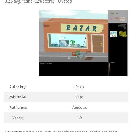
8.25
avg. rating (
82
% score) -
8
votes
Autor hry:
Velda
Rok vzniku:
2010
Platforma:
Windows
Verze:
1.0