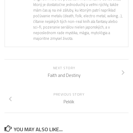
ktorý je dostatočne jednoduchý a veľmi rýchly, takže
mám čas aj na iné záľuby, ku ktorým patrí napríklad
počúvanie metalu (death, folk, electro metal, wiking…),
čítanie nejakých tých non-real kníh ala fantasy alebo
sci-fi, pozeranie seriálov nielen japonských, a v
neposlednom rade mystika, mágia, mytológia a
majoritne zmysel života.
NEXT STORY
Faith and Destiny
PREVIOUS STORY
Peklik
YOU MAY ALSO LIKE...