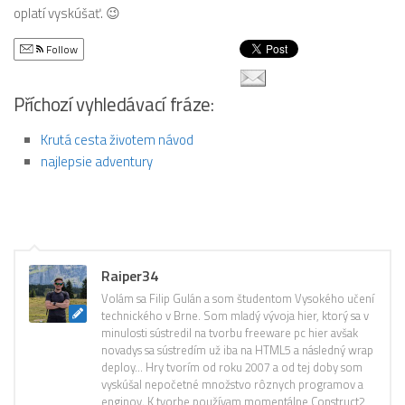
oplatí vyskúšať. 😉
Follow
Příchozí vyhledávací fráze:
Krutá cesta životem návod
najlepsie adventury
Raiper34
Volám sa Filip Gulán a som študentom Vysokého učení
technického v Brne. Som mladý vývoja hier, ktorý sa v
minulosti sústredil na tvorbu freeware pc hier avšak
novadys sa sústredím už iba na HTML5 a následný wrap
deploy… Hry tvorím od roku 2007 a od tej doby som
vyskúšal nepočetné množstvo rôznych programov a
enginov. K tvorbe používam momentálne Construct2,