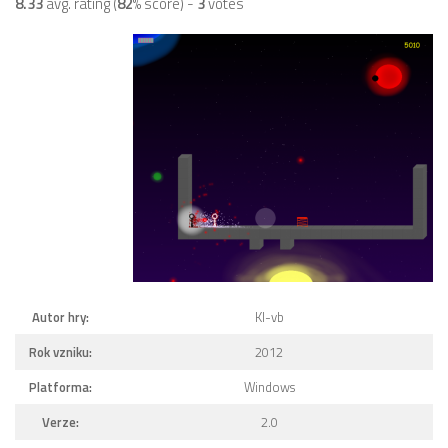
8.33
avg. rating (
82
% score) -
3
votes
Autor hry:
Kl-vb
Rok vzniku:
2012
Platforma:
Windows
Verze:
2.0