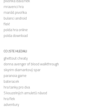
pivonka dava flek
mravenci hra
mariáš pivoňka
bulanci android
flek!
polda hra online
polda download
CO JSTE HLEDALI
ghettout cheaty
donna avenger of blood walkthrough
skyrim diamantový spar
paranoia game
bateracek
hra tanky pro dva
5 kouzelných amuletů návod
hra flek
adventury