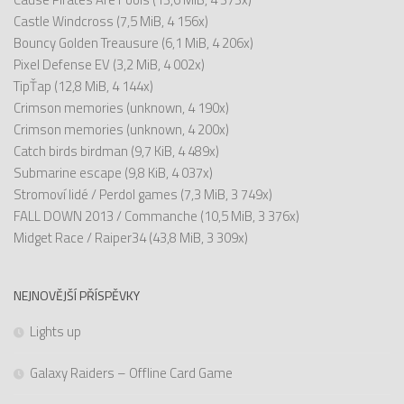
Castle Windcross
(7,5 MiB, 4 156x)
Bouncy Golden Treausure
(6,1 MiB, 4 206x)
Pixel Defense EV
(3,2 MiB, 4 002x)
TipŤap
(12,8 MiB, 4 144x)
Crimson memories
(unknown, 4 190x)
Crimson memories
(unknown, 4 200x)
Catch birds birdman
(9,7 KiB, 4 489x)
Submarine escape
(9,8 KiB, 4 037x)
Stromoví lidé / Perdol games
(7,3 MiB, 3 749x)
FALL DOWN 2013 / Commanche
(10,5 MiB, 3 376x)
Midget Race / Raiper34
(43,8 MiB, 3 309x)
NEJNOVĚJŠÍ PŘÍSPĚVKY
Lights up
Galaxy Raiders – Offline Card Game