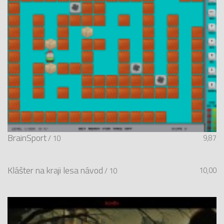
BrainSport
9,87
/ 10
Klášter na kraji lesa návod
10,00
/ 10