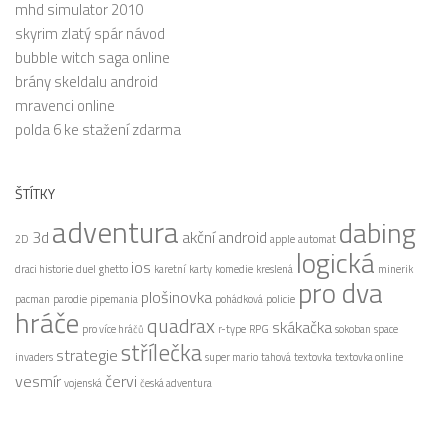
mhd simulator 2010
skyrim zlatý spár návod
bubble witch saga online
brány skeldalu android
mravenci online
polda 6 ke stažení zdarma
ŠTÍTKY
adventura
dabing
3d
akční
android
2D
apple
automat
logická
ios
draci historie
duel
ghetto
karetní
karty
komedie
kreslená
minerik
pro dva
plošinovka
pacman
parodie
pipemania
pohádková
policie
hráče
quadrax
skákačka
pro více hráčů
r-type
RPG
sokoban
space
střílečka
strategie
invaders
super mario
tahová
textovka
textovka online
vesmír
červi
vojenská
česká adventura