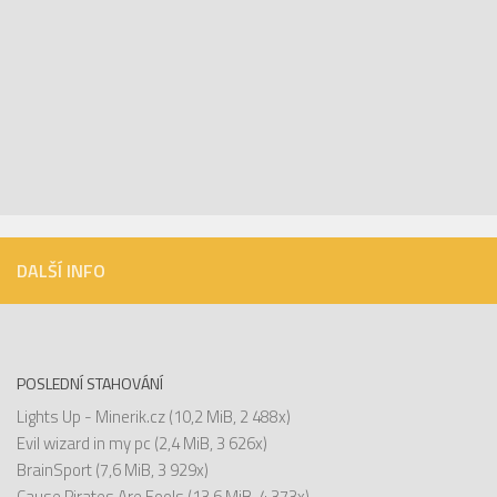
DALŠÍ INFO
POSLEDNÍ STAHOVÁNÍ
Lights Up - Minerik.cz
(10,2 MiB, 2 488x)
Evil wizard in my pc
(2,4 MiB, 3 626x)
BrainSport
(7,6 MiB, 3 929x)
Cause Pirates Are Fools
(13,6 MiB, 4 373x)