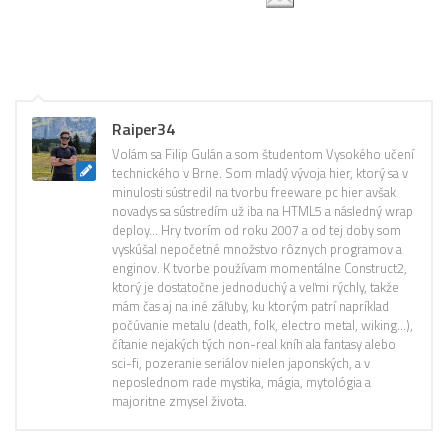
Raiper34
Volám sa Filip Gulán a som študentom Vysokého učení
technického v Brne. Som mladý vývoja hier, ktorý sa v
minulosti sústredil na tvorbu freeware pc hier avšak
novadys sa sústredím už iba na HTML5 a následný wrap
deploy… Hry tvorím od roku 2007 a od tej doby som
vyskúšal nepočetné množstvo rôznych programov a
enginov. K tvorbe používam momentálne Construct2,
ktorý je dostatočne jednoduchý a veľmi rýchly, takže
mám čas aj na iné záľuby, ku ktorým patrí napríklad
počúvanie metalu (death, folk, electro metal, wiking…),
čítanie nejakých tých non-real kníh ala fantasy alebo
sci-fi, pozeranie seriálov nielen japonských, a v
neposlednom rade mystika, mágia, mytológia a
majoritne zmysel života.