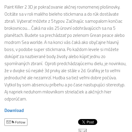
Paint Killer 2 3D je pokračovanie akčnej rovnomenej plošinovky.
Ocitáte sa v roli malého bieleho stickmana a do rúk dostávate
zbraň. Vyberať môžete z 5 typov. Začínajúc samopalom končiac
brokovnicou… Čaká na vás 25 úrovní odohrávajúcich sa na 5
planétach. Budete sa prechádzať po zelenom Grean peace alebo
modrom Sea worlde. A na konci vás čaká ako obyčajne hlavný
boss, v podobe super stickmana. Po každom levele si môžete
dokúpiť za nazbierané body životy alebo kúpiť jednu zo
spomínaných zbraní. Oproti predchádzajúcemu dielu, je novinkou,
že v dvojke sú nejaké 3d prvky ale stále v 2d. Grafiky je to veľmi
jednoduché ale nezamrzí. Hudba sa tiež veľmi dobre počúva.
Vytkol by som absenciu príbehu a po čase nastupujúci stereotyp.
Aj napriek neduhom milovníkom strielačiek a akčných hier
odporúčam.
Download
Follow