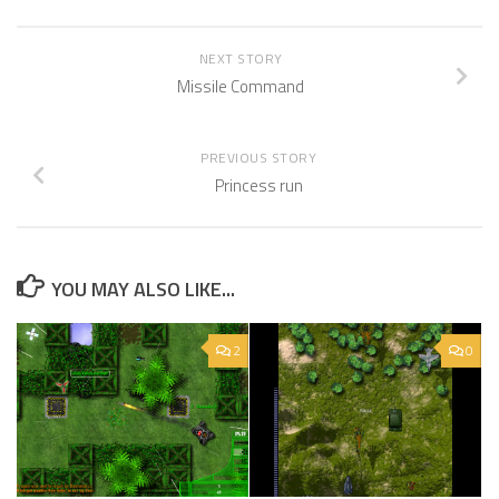
NEXT STORY
Missile Command
PREVIOUS STORY
Princess run
YOU MAY ALSO LIKE...
2
0