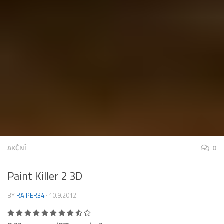
AKČNÍ
0
Paint Killer 2 3D
BY
RAIPER34
·
10.9.2012