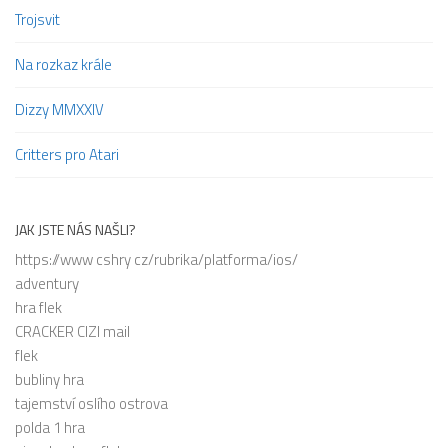
Trojsvit
Na rozkaz krále
Dizzy MMXXIV
Critters pro Atari
JAK JSTE NÁS NAŠLI?
https://www cshry cz/rubrika/platforma/ios/
adventury
hra flek
CRACKER CIZI mail
flek
bubliny hra
tajemství oslího ostrova
polda 1 hra