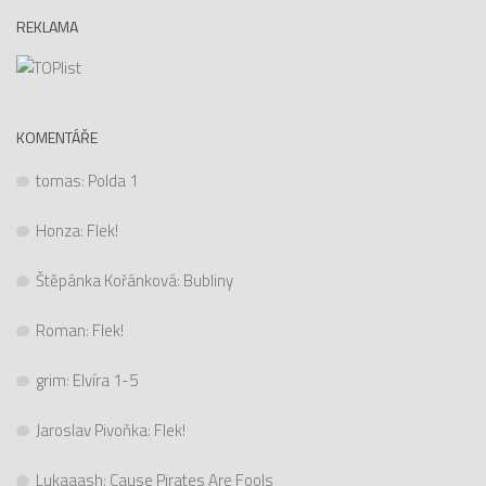
REKLAMA
KOMENTÁŘE
tomas
:
Polda 1
Honza
:
Flek!
Štěpánka Kořánková
:
Bubliny
Roman
:
Flek!
grim
:
Elvíra 1-5
Jaroslav Pivoňka
:
Flek!
Lukaaash
:
Cause Pirates Are Fools