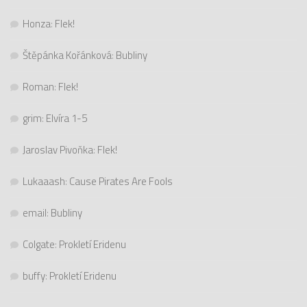
Honza
:
Flek!
Štěpánka Kořánková
:
Bubliny
Roman
:
Flek!
grim
:
Elvíra 1-5
Jaroslav Pivoňka
:
Flek!
Lukaaash
:
Cause Pirates Are Fools
email
:
Bubliny
Colgate
:
Prokletí Eridenu
buffy
:
Prokletí Eridenu