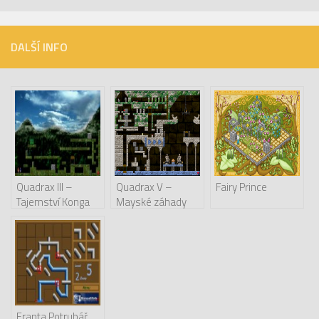
DALŠÍ INFO
Quadrax III –
Quadrax V –
Fairy Prince
Tajemství Konga
Mayské záhady
Franta Potrubář