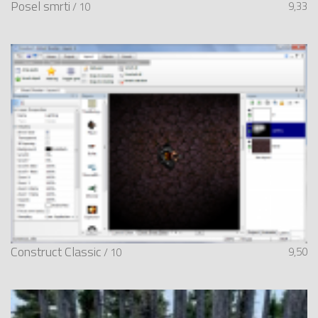
Posel smrti
9,33
/ 10
Construct Classic
9,50
/ 10