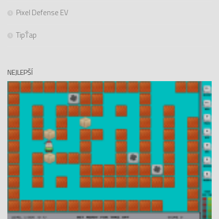
Pixel Defense EV
TipŤap
NEJLEPŠÍ