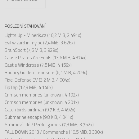
POSLEDNÍ STAHOVÁNÍ
Lights Up - Minerik.cz
(10,2 MiB, 2 491x)
Evil wizard in my pc
(2,4 MiB, 3 626x)
BrainSport
(7,6 MiB, 3 929x)
Cause Pirates Are Fools
(13,6 MiB, 4 374x)
Castle Windcross
(7,5 MiB, 4 159x)
Bouncy Golden Treausure
(6,1 MiB, 4 209x)
Pixel Defense EV
(3,2 MiB, 4 004x)
TipŤap
(12,8 MiB, 4 146x)
Crimson memories
(unknown, 4 192x)
Crimson memories
(unknown, 4 201x)
Catch birds birdman
(9,7 KiB, 4 492x)
Submarine escape
(9,8 KiB, 4 041x)
Stromoví lidé / Perdol games
(7,3 MiB, 3 752x)
FALL DOWN 2013 / Commanche
(10,5 MiB, 3 380x)