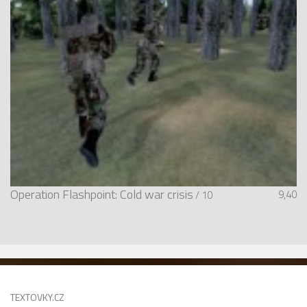
Operation Flashpoint: Cold war crisis
9,40
/ 10
TEXTOVKY.CZ