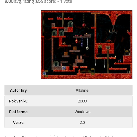
9.00
avg. rating (
85
% score) -
1
vote
Autor hry:
Alfaline
Rok vzniku:
2008
Platforma:
Windows
Verze:
2.0