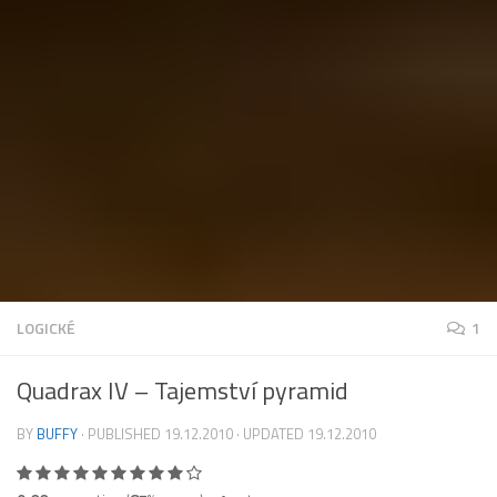
LOGICKÉ
1
Quadrax IV – Tajemství pyramid
BY
BUFFY
· PUBLISHED
19.12.2010
· UPDATED
19.12.2010