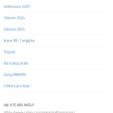
Velikonoce 2025
Silvestr 2024
Vánoce 2024
Ikarie XB-1 anglicky
Trojsvit
Na rozkaz krále
Dizzy MMXXIV
Critters pro Atari
JAK JSTE NÁS NAŠLI?
https://www cshry cz/rubrika/platforma/ios/