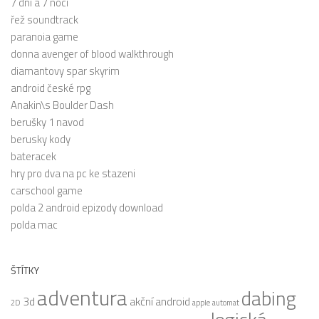
7 dní a 7 nocí
řež soundtrack
paranoia game
donna avenger of blood walkthrough
diamantovy spar skyrim
android české rpg
Anakin\s Boulder Dash
berušky 1 navod
berusky kody
bateracek
hry pro dva na pc ke stazeni
carschool game
polda 2 android epizody download
polda mac
ŠTÍTKY
adventura
dabing
3d
akční
android
2D
apple
automat