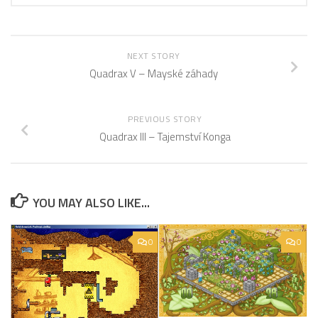
NEXT STORY
Quadrax V – Mayské záhady
PREVIOUS STORY
Quadrax III – Tajemství Konga
YOU MAY ALSO LIKE...
0
0