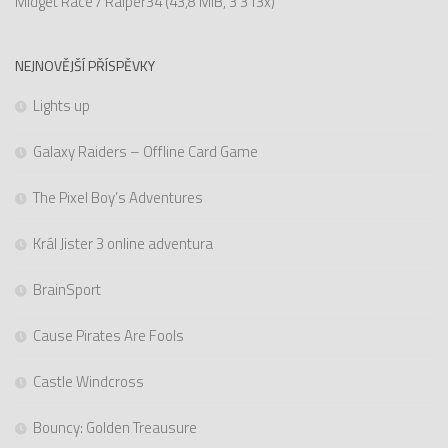
Midget Race / Raiper34
(43,8 MiB, 3 313x)
NEJNOVĚJŠÍ PŘÍSPĚVKY
Lights up
Galaxy Raiders – Offline Card Game
The Pixel Boy’s Adventures
Král Jister 3 online adventura
BrainSport
Cause Pirates Are Fools
Castle Windcross
Bouncy: Golden Treausure