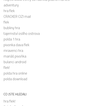
adventury
hra flek
CRACKER CIZI mail
flek
bubliny hra
tajemství oslího ostrova
polda 1 hra
pivonka dava flek
mravenci hra
mariáš pivoňka
bulanci android
flek!
polda hra online
polda download
CO JSTE HLEDALI
hra flek!