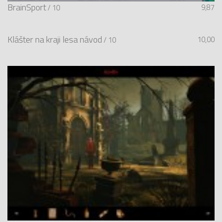
BrainSport
9,87
/ 10
Klášter na kraji lesa návod
10,00
/ 10