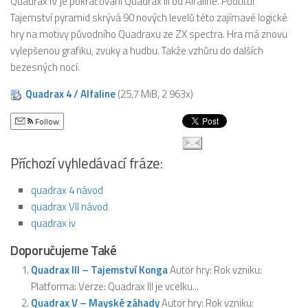
Quadrax IV je pokračování Quadrax III od Alfaline. Podtitul
Tajemství pyramid skrývá 90 nových levelů této zajímavé logické
hry na motivy původního Quadraxu ze ZX spectra. Hra má znovu
vylepšenou grafiku, zvuky a hudbu. Takže vzhůru do dalších
bezesných nocí.
Quadrax 4 / Alfaline
(25,7 MiB, 2 963x)
Follow
Příchozí vyhledávací fráze:
quadrax 4 návod
quadrax VII návod
quadrax iv
Doporučujeme Také
Quadrax III – Tajemství Konga
Autor hry: Rok vzniku:
Platforma: Verze: Quadrax III je vcelku...
Quadrax V – Mayské záhady
Autor hry: Rok vzniku: