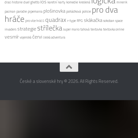
logická
ios
draci historie
duel
ghetto
karetní
karty
komedie
kreslená
minerik
pro dva
plošinovka
pacman
parodie
pipemania
pohádková
policie
hráče
quadrax
skákačka
pro více hráčů
r-type
RPG
sokoban
space
střílečka
strategie
invaders
super mario
tahová
textovka
textovka online
vesmír
červi
vojenská
česká adventura
České a slovenské hry © 2026. All Rights Reserved.