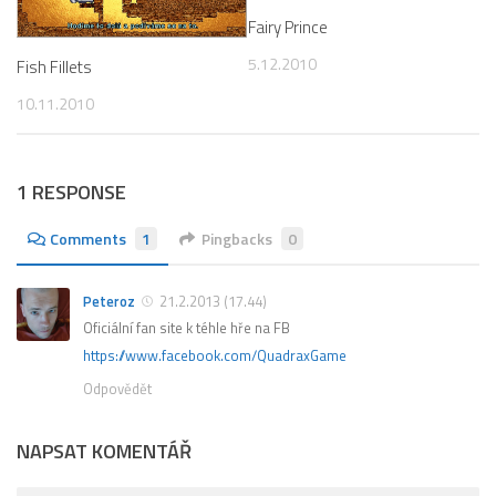
Fairy Prince
5.12.2010
Fish Fillets
10.11.2010
1 RESPONSE
Comments
1
Pingbacks
0
Peteroz
21.2.2013 (17.44)
Oficiální fan site k téhle hře na FB
https://www.facebook.com/QuadraxGame
Odpovědět
NAPSAT KOMENTÁŘ