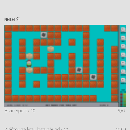
NEJLEPŠÍ
BrainSport
9,87
/ 10
Klášter na kraji lesa návod
10,00
/ 10