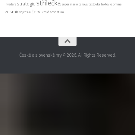
střílečka
strategie
invaders
super mario
tahová
textovka
textovka online
vesmír
červi
vojenská
česká adventura
České a slovenské hry © 2026. All Rights Reserved.