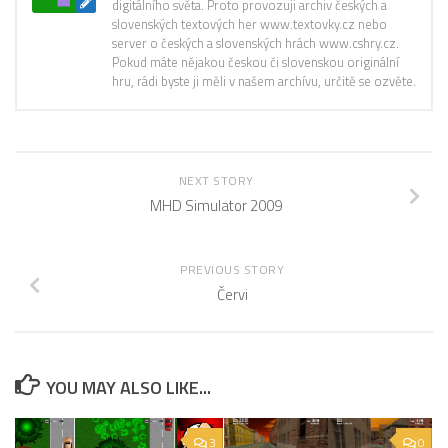
digitálního světa. Proto provozuji archiv českých a
slovenských textových her www.textovky.cz nebo
server o českých a slovenských hrách www.cshry.cz.
Pokud máte nějakou českou či slovenskou originální
hru, rádi byste ji měli v našem archívu, určitě se ozvěte.
NEXT STORY
MHD Simulator 2009
PREVIOUS STORY
Červi
YOU MAY ALSO LIKE...
3
0