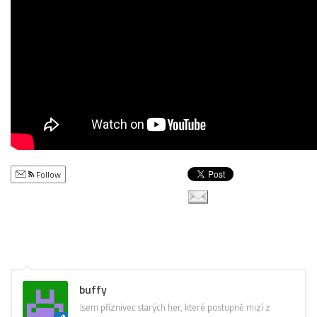
Follow
buffy
Jsem příznivec starých her, které postupně mizí z