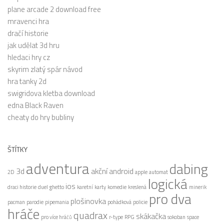
plane arcade 2 download free
mravenci hra
dračí historie
jak udělat 3d hru
hledaci hry cz
skyrim zlatý spár návod
hra tanky 2d
swigridova kletba download
edna Black Raven
cheaty do hry bubliny
ŠTÍTKY
adventura
dabing
3d
akční
android
2D
apple
automat
logická
ios
draci historie
duel
ghetto
karetní
karty
komedie
kreslená
minerik
pro dva
plošinovka
pacman
parodie
pipemania
pohádková
policie
hráče
quadrax
skákačka
pro více hráčů
r-type
RPG
sokoban
space