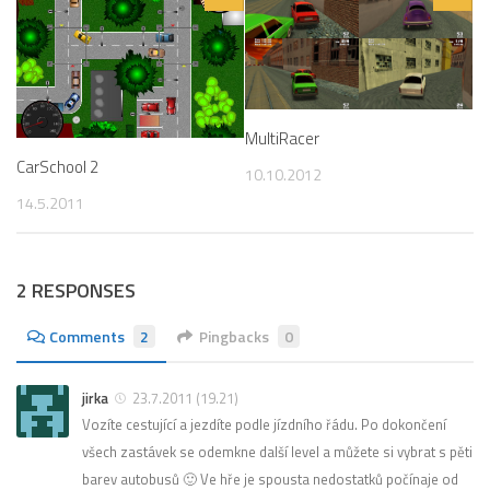
MultiRacer
CarSchool 2
10.10.2012
14.5.2011
2 RESPONSES
Comments
2
Pingbacks
0
jirka
23.7.2011 (19.21)
Vozíte cestující a jezdíte podle jízdního řádu. Po dokončení
všech zastávek se odemkne další level a můžete si vybrat s pěti
barev autobusů 🙂 Ve hře je spousta nedostatků počínaje od