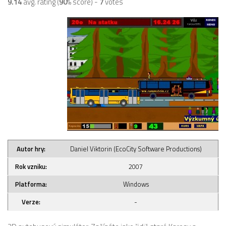
9.14
avg. rating (
90
% score) -
7
votes
Autor hry:
Daniel Viktorin (EcoCity Software Productions)
Rok vzniku:
2007
Platforma:
Windows
Verze:
-