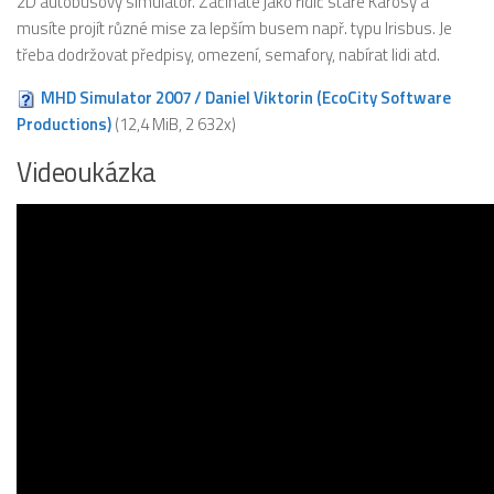
2D autobusový simulátor. Začínáte jako řidič staré Karosy a
musíte projít různé mise za lepším busem např. typu Irisbus. Je
třeba dodržovat předpisy, omezení, semafory, nabírat lidi atd.
MHD Simulator 2007 / Daniel Viktorin (EcoCity Software
Productions)
(12,4 MiB, 2 632x)
Videoukázka