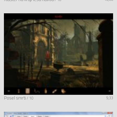
Posel smrti
9,33
/ 10