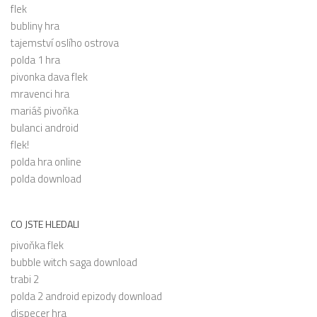
flek
bubliny hra
tajemství oslího ostrova
polda 1 hra
pivonka dava flek
mravenci hra
mariáš pivoňka
bulanci android
flek!
polda hra online
polda download
CO JSTE HLEDALI
pivoňka flek
bubble witch saga download
trabi 2
polda 2 android epizody download
dispecer hra