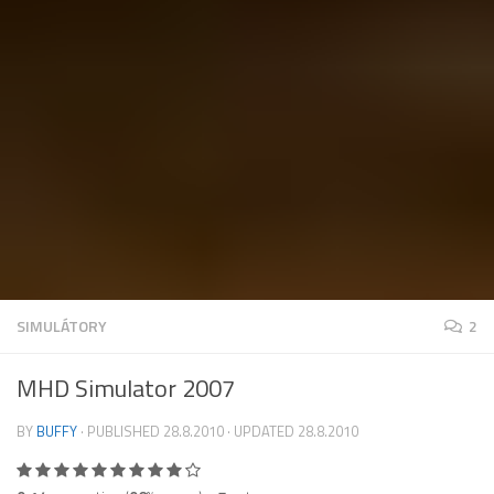
SIMULÁTORY
2
MHD Simulator 2007
BY
BUFFY
· PUBLISHED
28.8.2010
· UPDATED
28.8.2010