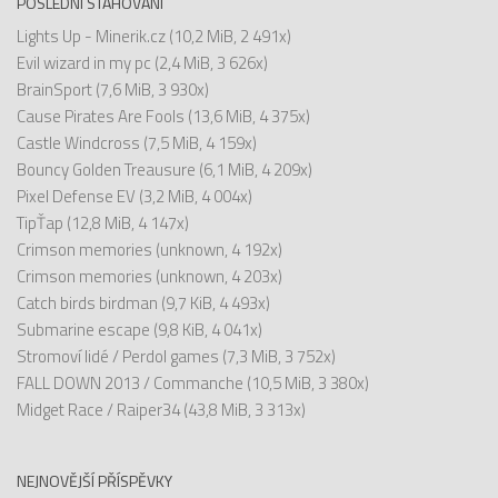
POSLEDNÍ STAHOVÁNÍ
Lights Up - Minerik.cz
(10,2 MiB, 2 491x)
Evil wizard in my pc
(2,4 MiB, 3 626x)
BrainSport
(7,6 MiB, 3 930x)
Cause Pirates Are Fools
(13,6 MiB, 4 375x)
Castle Windcross
(7,5 MiB, 4 159x)
Bouncy Golden Treausure
(6,1 MiB, 4 209x)
Pixel Defense EV
(3,2 MiB, 4 004x)
TipŤap
(12,8 MiB, 4 147x)
Crimson memories
(unknown, 4 192x)
Crimson memories
(unknown, 4 203x)
Catch birds birdman
(9,7 KiB, 4 493x)
Submarine escape
(9,8 KiB, 4 041x)
Stromoví lidé / Perdol games
(7,3 MiB, 3 752x)
FALL DOWN 2013 / Commanche
(10,5 MiB, 3 380x)
Midget Race / Raiper34
(43,8 MiB, 3 313x)
NEJNOVĚJŠÍ PŘÍSPĚVKY