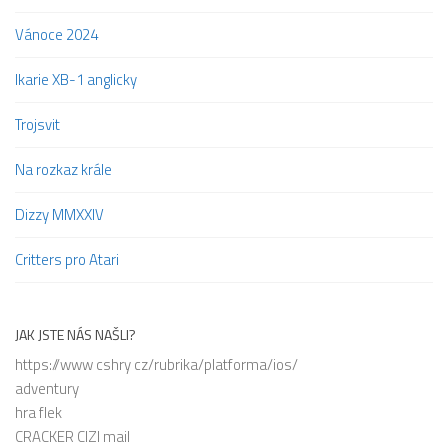
Vánoce 2024
Ikarie XB-1 anglicky
Trojsvit
Na rozkaz krále
Dizzy MMXXIV
Critters pro Atari
JAK JSTE NÁS NAŠLI?
https://www cshry cz/rubrika/platforma/ios/
adventury
hra flek
CRACKER CIZI mail